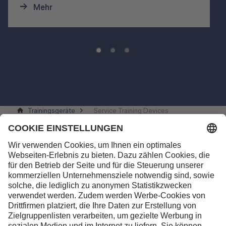
Mehr
Trainingsgeräte
Service Training Devices
Kontakt
Lufthansa Aviation Training GmbH
LabCampus 48
85356 München-Flughafen