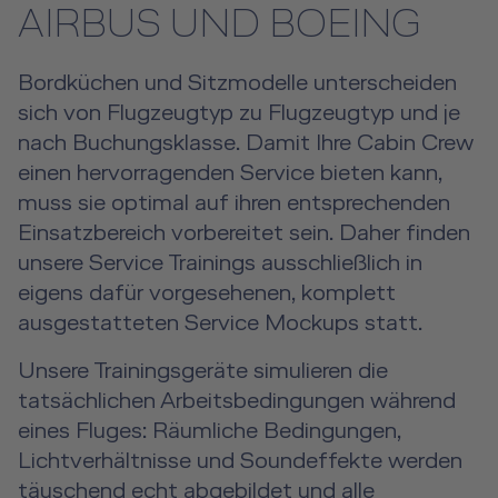
AIRBUS UND BOEING
Human Factors Academy
Flugangstseminar
Bordküchen und Sitzmodelle unterscheiden
sich von Flugzeugtyp zu Flugzeugtyp und je
Für Geschäfts- & Privatkunden
nach Buchungsklasse. Damit Ihre Cabin Crew
einen hervorragenden Service bieten kann,
Für Geschäfts- & Privatkunden Übersicht
Aircraft Tool Rental
muss sie optimal auf ihren entsprechenden
Einsatzbereich vorbereitet sein. Daher finden
Simulatorflüge
Doctor on Board
unsere Service Trainings ausschließlich in
eigens dafür vorgesehenen, komplett
Event Locations
ausgestatteten Service Mockups statt.
Workshop Locations
Unsere Trainingsgeräte simulieren die
tatsächlichen Arbeitsbedingungen während
A2B Business Training
eines Fluges: Räumliche Bedingungen,
Lichtverhältnisse und Soundeffekte werden
täuschend echt abgebildet und alle