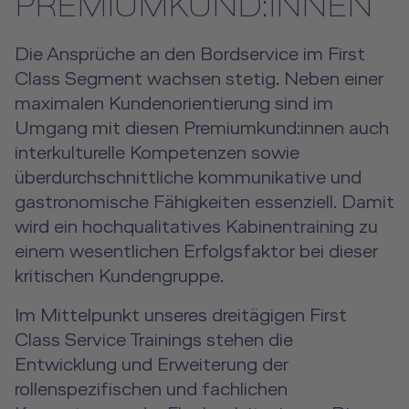
PREMIUMKUND:INNEN
Aviation Training Consulting
Die Ansprüche an den Bordservice im First
Human Factors Academy
Class Segment wachsen stetig. Neben einer
maximalen Kundenorientierung sind im
Flugangstseminar
Umgang mit diesen Premiumkund:innen auch
interkulturelle Kompetenzen sowie
Für Geschäfts- & Privatkunden
überdurchschnittliche kommunikative und
gastronomische Fähigkeiten essenziell. Damit
Für Geschäfts- & Privatkunden Übersicht
Aircraft Tool Rental
wird ein hochqualitatives Kabinentraining zu
Simulatorflüge
einem wesentlichen Erfolgsfaktor bei dieser
Doctor on Board
kritischen Kundengruppe.
Event Locations
Im Mittelpunkt unseres dreitägigen First
Workshop Locations
Class Service Trainings stehen die
Entwicklung und Erweiterung der
A2B Business Training
rollenspezifischen und fachlichen