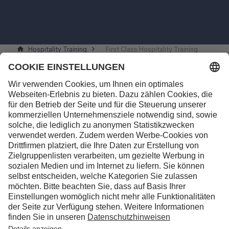
Hospitality Training
First Class Hospitality Training
Kontakt
Lufthansa Aviation Training GmbH
LabCampus 48
85356 München-Flughafen
Deutschland
Über uns