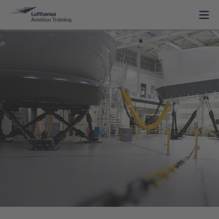
Pilot Training
Pilot Training Übersicht
Wet Training
Wet Training Übersicht
Dry Training
Musterberechtigung & Training
Aircraft Training
Recurrent Training & Checking
Helikopter Training
Air Operator bezogene Trainingsmodule
Pilotenausbildung
Vorbereitungstrainings & Assessments