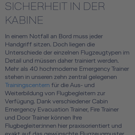
SICHERHEIT IN DER
Human Factors Academy
KABINE
Flugangstseminar
In einem Notfall an Bord muss jeder
Für Geschäfts- & Privatkunden
Handgriff sitzen. Doch liegen die
Für Geschäfts- & Privatkunden Übersicht
Aircraft Tool Rental
Unterschiede der einzelnen Flugzeugtypen im
Detail und müssen daher trainiert werden.
Simulatorflüge
Doctor on Board
Mehr als 40 hochmoderne Emergency Trainer
stehen in unseren zehn zentral gelegenen
Event Locations
Trainingscentern
für die Aus- und
Weiterbildung von Flugbegleitern zur
Workshop Locations
Verfügung. Dank verschiedener Cabin
A2B Business Training
Emergency Evacuation Trainer, Fire Trainer
und Door Trainer können Ihre
Flugbegleiter:innen hier praxisorientiert und
exakt auf das gewünschte Flugzeugmuster