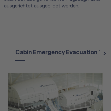
ausgerichtet ausgebildet werden.
Cabin Emergency Evacuation Trai
n
e
x
t