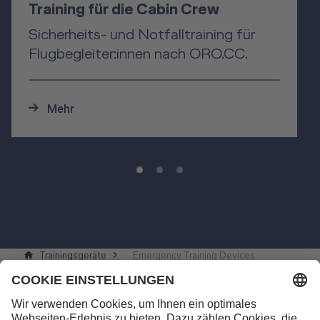
Training für die Cabin Crew
Sicherheits- und Notfalltraining für
Flugbegleiter:innen nach ORO.CC.
Mehr
Trainingsgeräte
Emergency Training Devices