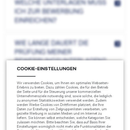
WELCHE UNTERLAGEN MUSS
ICH ZUR BEWERBUNG
EINREICHEN?
WIE LANGE DAUERT DIE
PRÜFUNG MEINER
BEWERBUNGSUNTERLAGEN?
COOKIE-EINSTELLUNGEN
KOSTET DIE BEWERBUNG
Wir verwenden Cookies, um Ihnen ein optimales Webseiten-
Erlebnis zu bieten. Dazu zählen Cookies, die für den Betrieb
ETWAS?
der Seite und für die Steuerung unserer kommerziellen
Unternehmensziele notwendig sind, sowie solche, die lediglich
zu anonymen Statistikzwecken verwendet werden. Zudem
werden Werbe-Cookies von Drittfirmen platziert, die Ihre
Daten zur Erstellung von Zielgruppenlisten verarbeiten, um
gezielte Werbung in sozialen Medien und im Internet zu
WIE KANN ICH MICH ÜBER
liefern. Sie können selbst entscheiden, welche Kategorien Sie
zulassen möchten. Bitte beachten Sie, dass auf Basis Ihrer
MEINEN
Einstellungen womöglich nicht mehr alle Funktionalitäten der