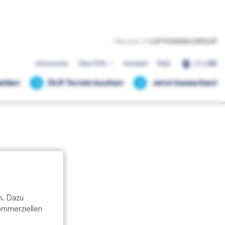
EN
|
DE
Infoevents
Über EFA
Kontakt
FAQ
elden
DLR Termin buchen
Jetzt bewerben!
Training:
n. Dazu
kommerziellen