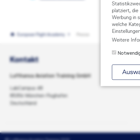
Statistikzw
platziert, di
Werbung in s
welche Kateg
Einstellunge
European Flight Academy
Presse
Weitere Info
Notwendi
Kontakt
Auswa
Lufthansa Aviation Training GmbH
LabCampus 48
85356 München-Flughafen
Deutschland