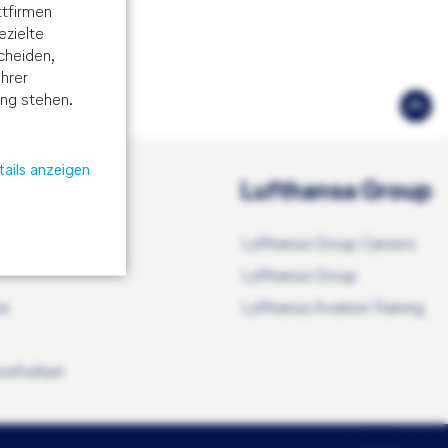
tfirmen
ezielte
cheiden,
hrer
ung stehen.
ails anzeigen
Lufthansa Group
Lufthansa Group Careers
Lufthansa Group
se
Lufthansa Aviation Training
refreiheit