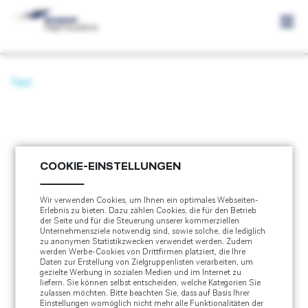
Ausbildung
Test
Ausbildung Übersicht
Bewerbung
Ausbildungsverlauf Schulung DE
Bewerbung Übersicht
Kosten
Ausbildungsverlauf Schulung CH
Voraussetzungen und Auswahlprozess
Kosten Übersicht
Perspektiven
TEST COMP
COOKIE-EINSTELLUNGEN
Schulung DE
Infoevents
Kursübersicht
Kosten und Leistungen
Perspektiven Übersicht
asasdasdqweqwe qw eqw eqw wsfsdf we fwe f EF
Wir verwenden Cookies, um Ihnen ein optimales Webseiten-
Voraussetzungen und Auswahlprozess
Über EFA
Erlebnis zu bieten. Dazu zählen Cookies, die für den Betrieb
Schulung CH
Kosten und Leistungen Übersicht
Akademisierung der Ausbildung
Finanzierung
Berufsbild Pilot
der Seite und für die Steuerung unserer kommerziellen
Kontakt
Unternehmensziele notwendig sind, sowie solche, die lediglich
Test Deutsch
zu anonymen Statistikzwecken verwendet werden. Zudem
Kosten und Leistungen Schulung DE
Anmeldung DLR Test
FAQ
Finanzierung Übersicht
Campus und Karriere
werden Werbe-Cookies von Drittfirmen platziert, die Ihre
Daten zur Erstellung von Zielgruppenlisten verarbeiten, um
EN
|
DE
gezielte Werbung in sozialen Medien und im Internet zu
Kosten und Leistungen Schulung CH
Finanzierung Schulung DE
Jetzt bewerben
Airline Förderprogramme
liefern. Sie können selbst entscheiden, welche Kategorien Sie
zulassen möchten. Bitte beachten Sie, dass auf Basis Ihrer
Einstellungen womöglich nicht mehr alle Funktionalitäten der
Finanzierung Schulung CH