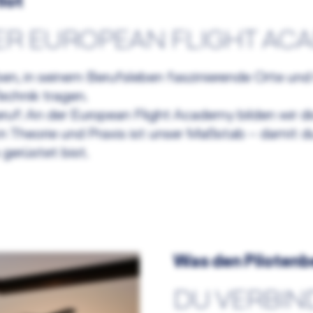
lot
R EUROPEAN FLIGHT AC
en, in seinem Berufsleben faszinierende Orte und
chnik tragen.
f: An der European Flight Academy bilden wir dic
 in Theorie und Praxis ist unser Maßstab – damit d
gerüstet bist.
Was den Piloten
DU VERBIN