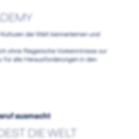
ADEMY
 Kulturen der Welt kennenlernen und
h ohne fliegerische Vorkenntnisse zur
u für alle Herausforderungen in den
beruf ausmacht
DEST DIE WELT