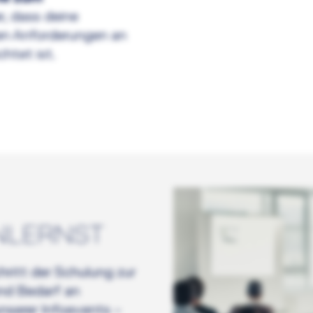
er, dass deine
en Anforderungen an
htet ist.
NLERNST
ritt der Schulung zur
und Bedarf an
serer Infoevents –