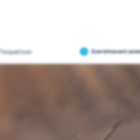
Perspektiven
Zum Infoevent anm