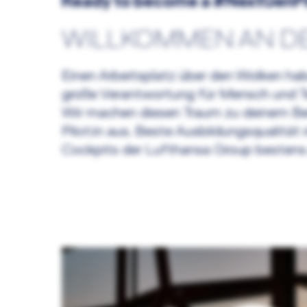
Ready to become a #NextGenPi
WILLKOMMEN AN DE
Einen Arbeitsplatz über den Wolken hab
große Verantwortung für Mensch und Te
Wir machen diesen Traum zu deinem Beru
Pilot:in aus. Beste Ausbildungsqualität
Cockpits der Lufthansa Group bestens 