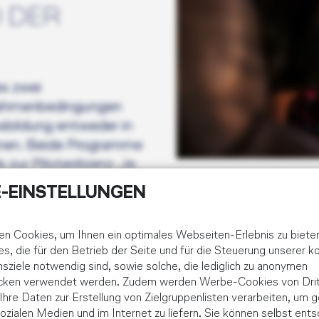
 DER
es zwei
 Rahmenbedingungen
sbildung entweder in
nnen. Beide Programme
zur Pilotenlizenz. Je
e organisatorische
-EINSTELLUNGEN
en Ausbildungsweg
n persönlichen
n Cookies, um Ihnen ein optimales Webseiten-Erlebnis zu biete
es, die für den Betrieb der Seite und für die Steuerung unserer 
ziele notwendig sind, sowie solche, die lediglich zu anonymen
ecken verwendet werden. Zudem werden Werbe-Cookies von Drit
e Ihre Daten zur Erstellung von Zielgruppenlisten verarbeiten, um g
ozialen Medien und im Internet zu liefern. Sie können selbst ents
in Deutschland