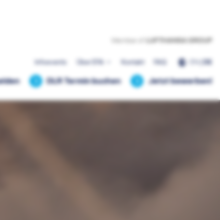
EN
|
DE
Infoevents
Über EFA
Kontakt
FAQ
elden
DLR Termin buchen
Jetzt bewerben!