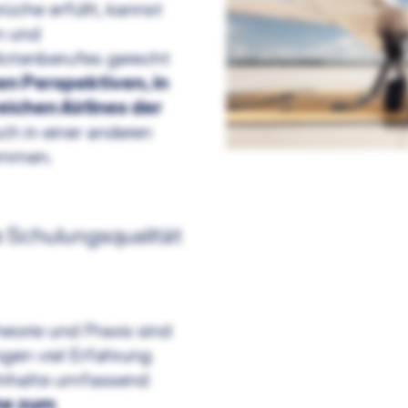
che erfüllt, kannst
n und
lotenberufes gerecht
en Perspektiven, in
ichen Airlines der
ch in einer anderen
kommen.
 Schulungsqualität
heorie und Praxis sind
ngen viel Erfahrung
 Inhalte umfassend
e zum