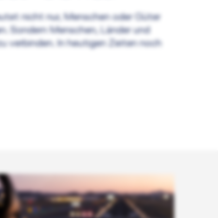
deutet nicht nur, Menschen oder Güter
gen. Sondern Menschen, Länder und
zu verbinden. In heutigen Zeiten noch