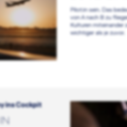
Pilot:in sein. Das be
von A nach B zu flie
Kulturen miteinander 
wichtiger als je zuvor.
y ins Cockpit
IN