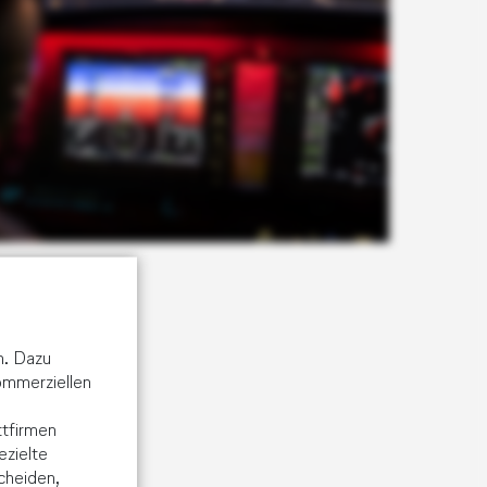
n. Dazu
kommerziellen
tfirmen
ezielte
cheiden,