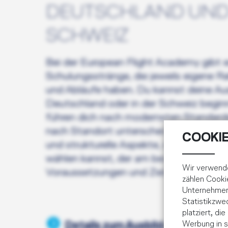
DEUTSCHLAND UND
SCHWEIZ
Bei der European Flight Academy gibt 
Schulungsstränge, die jeweils eigene
und Abläufe haben. Du kannst deine Au
Deutschland oder in der Schweiz begi
führen dich nach modernsten Standards 
nach Standort unterscheiden sich einig
COOKIE
und strukturelle Aspekte, sodass du d
wählen kannst, der am besten zu deine
Wir verwende
Voraussetzungen und Zielen passt.
zählen Cooki
Unternehmens
Statistikzw
platziert, di
Werbung in s
Details zum Ausbildungsverlauf 