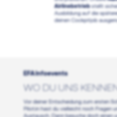
Airlinebetrieb
stellt sich
Ausbildung auf die später
deinen Cockpitjob ausgeric
EFA Infoevents
WO DU UNS KENNE
Vor deiner Entscheidung zum ersten Sch
Pilot:in hast du vielleicht noch Fragen 
Austausch. Dann besuche doch einen un