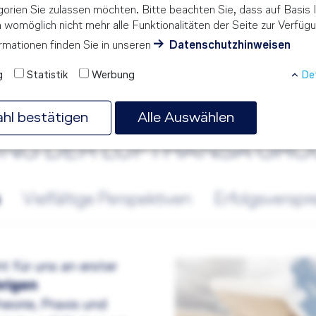
orien Sie zulassen möchten. Bitte beachten Sie, dass auf Basis I
n womöglich nicht mehr alle Funktionalitäten der Seite zur Verfüg
in der Schweiz
rmationen finden Sie in unseren
Datenschutzhinweisen
g
Statistik
Werbung
Det
n Flight Academy
hl bestätigen
Alle Auswählen
UNG DER LUFTHANSA GRO
Vielfältige Perspektiven
Erfolgsversp
t für uns an erster
hrigen
heorie, Praxis und