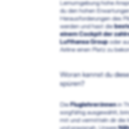
Lernumgebung hohe Ansprü
du den hohen Erwartunge
Herausforderungen des Pi
werden und hast die
best
einem Cockpit der zahlre
Lufthansa Group
oder au
Airline einen Platz zu be
Woran kannst du diese
spüren?
Die
Fluglehrer:innen
in T
sorgfältig ausgewählt, bri
mit und vermitteln dir die
und praxisnah. Unsere
Näh